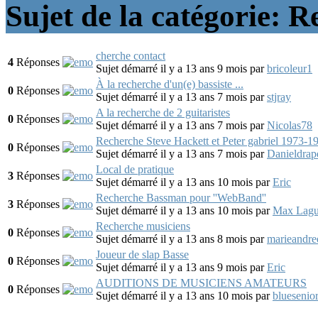
Sujet de la catégorie: 
cherche contact
4
Réponses
Sujet démarré il y a 13 ans 9 mois
par
bricoleur1
À la recherche d'un(e) bassiste ...
0
Réponses
Sujet démarré il y a 13 ans 7 mois
par
stjray
A la recherche de 2 guitaristes
0
Réponses
Sujet démarré il y a 13 ans 7 mois
par
Nicolas78
Recherche Steve Hackett et Peter gabriel 1973-1
0
Réponses
Sujet démarré il y a 13 ans 7 mois
par
Danieldrap
Local de pratique
3
Réponses
Sujet démarré il y a 13 ans 10 mois
par
Eric
Recherche Bassman pour ''WebBand''
3
Réponses
Sujet démarré il y a 13 ans 10 mois
par
Max Lagu
Recherche musiciens
0
Réponses
Sujet démarré il y a 13 ans 8 mois
par
marieandree
Joueur de slap Basse
0
Réponses
Sujet démarré il y a 13 ans 9 mois
par
Eric
AUDITIONS DE MUSICIENS AMATEURS
0
Réponses
Sujet démarré il y a 13 ans 10 mois
par
bluesenio